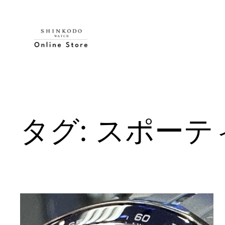
内
容
を
ス
キ
ッ
プ
タグ:
スポーテ