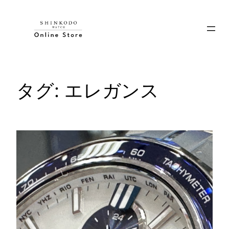
内
容
を
ス
キ
ッ
タグ:
エレガンス
プ