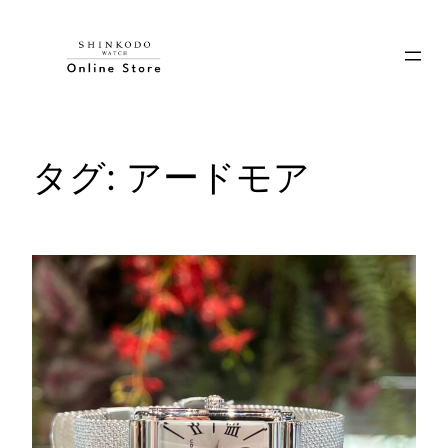
内
容
を
ス
キ
ッ
タグ:
アードモア
プ