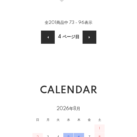
全
201
商品中
73 - 96
表示
4
ページ目
CALENDAR
2026年8月
日
月
火
水
木
金
土
1