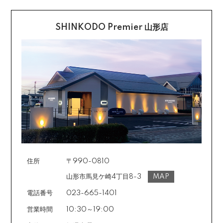
クレジットカード払い
知らせいたしますので、その後着払いでお送りくださ
い。
SHINKODO Premier 山形店
お支払は一括払いのみです。
返品の詳細はこちら
カード不要の分割払い 【無金利で最大
60回分割】
《ショッピングクレジット》
ご注文受付メールにあわせて、お手続き用のURLをEメ
ールまたはショートメールにてお送りいたします。必要
事項をご入力の上、お手続きをお願いいたします。分割
回数は基本的に10～60回の中からお選びいただきま
す。
住所
〒990-0810
場合によっては2～6回も可能ですのでご希望のお客様は
ご注文時に備考欄でお知らせください。※ショッピングク
山形市馬見ケ崎4丁目8-3
MAP
レジットは申し込み後、審査が必要です。
電話番号
023-665-1401
営業時間
10:30～19:00