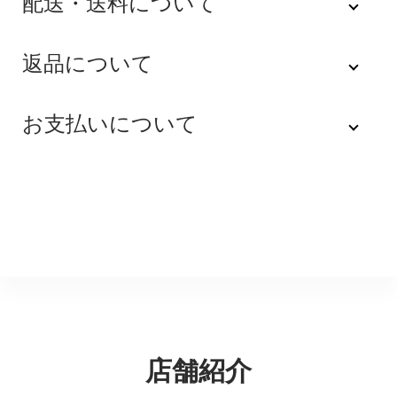
配送・送料について
佐川急便
返品について
不良品
全品送料無料にてお届けいたします。
お支払いについて
※配達時間を指定できない地域（郡部以下は時間指定不
商品到着後速やかにご連絡をお願いします。商品に欠陥
可）は、配達日のみを指定した状態で発送いたします。
がある場合を除き、返品には応じかねますのでご了承く
Amazon Pay
その旨ご連絡差し上げる場合がございます。あらかじめ
ださい。
ご了承くださいませ。
Amazonのアカウントに登録された配送先や支払い方法
※貴重品指定でお送りするため、宅配ボックスや置き配は
を利用して決済できます。
返品期限
指定できません。商品のお受け取りは必ず対面にてお願
いいたします。営業所止めをご希望のお客様は必ず保管
不良品のご連絡を受けた場合に限り、商品到着後７日以
銀行振込
期間内にお受け取りお願いいたします。再度発送する場
内とさせていただきます。
合は送料をいただく場合がございます。
購入後受信のご注文受付メールに記載されております弊
社指定の銀行口座へ、ご請求金額をお振り込み願いま
返品送料
す。
店舗紹介
配送・送料の詳細はこちら
不良品に該当する場合は当方で負担いたします。返送希
望のご連絡をお受けいたしましたら返送方法についてお