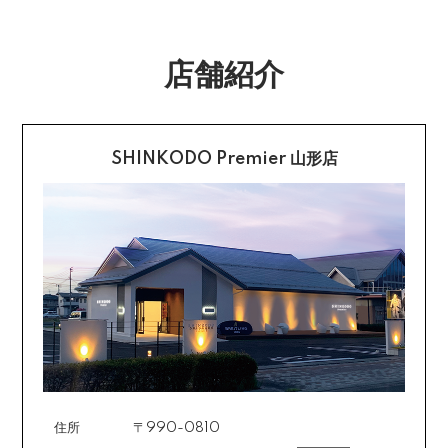
合は送料をいただく場合がございます。
購入後受信のご注文受付メールに記載されております弊
社指定の銀行口座へ、ご請求金額をお振り込み願いま
返品送料
10万円以内の腕時計でも、ビジネス・休日・アウトドアなど、どん
す。
店舗紹介
なシーンにも対応しやすい万能性があります。素材や機能も十分あ
配送・送料の詳細はこちら
不良品に該当する場合は当方で負担いたします。返送希
り、価格以上の満足度を得られやすいのが特徴です。
望のご連絡をお受けいたしましたら返送方法についてお
クレジットカード払い
知らせいたしますので、その後着払いでお送りくださ
ブランドの選択肢が多く比較しやすい
い。
SHINKODO Premier 山形店
お支払は一括払いのみです。
返品の詳細はこちら
国内ブランドを中心に選択肢が多く、デザインや機能、自分のライ
カード不要の分割払い 【無金利で最大
フスタイルに合わせてじっくり比較できます。同価格帯でも個性が
60回分割】
大きく異なるため、掘り出し物のような運命の一本に出会えること
《ショッピングクレジット》
もあるかもしれませんね。
ご注文受付メールにあわせて、お手続き用のURLをEメ
ールまたはショートメールにてお送りいたします。必要
日常に寄り添う一本が見つけやすい
事項をご入力の上、お手続きをお願いいたします。分割
回数は基本的に10～60回の中からお選びいただきま
す。
高額すぎず、安すぎず、長期的に愛用できる時計が揃う10万円以内
住所
〒990-0810
場合によっては2～6回も可能ですのでご希望のお客様は
の価格帯。初めての一本にも、買い替えや2本目以降にも最適なバ