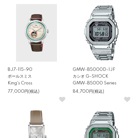
視する人へ
Prospex〈プロスペックス〉は、日本のセイコーらしい真面目で実
直な作りが魅力です。特にダイバーズモデルの人気が高く、防水性
や視認性など実用面の評価が高いブランドです。10万円以内でも、
日常使いからレジャーまで安心して使える「頼れる一本」が揃って
おり、堅牢性を求めるユーザーにおすすめできます。
BJ7-115-90
GMW-B5000D-1JF
シチズン Xc—軽くて上品、働く女性に人気
ポールスミス
カシオ G-SHOCK
King's Cross
GMW-B5000 Series
77,000円(税込)
84,700円(税込)
Xc〈クロスシー〉は、チタンケースの軽さと上品なデザインが特徴
です。エコ・ドライブ（ソーラー）により電池交換が不要で、忙し
い日常でも手間なく使い続けられます。オン・オフ問わず使える上
品なデザインが多く、働く女性を中心に支持されています。