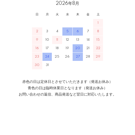
2026年8月
日
月
火
水
木
金
土
10万円以内の機械式時計の性能は心配？
1
2
3
4
5
6
7
8
9
10
11
12
13
14
15
10万円以内の機械式時計は、入門機として十分な品質を備えてお
16
17
18
19
20
21
22
り、日常使いに耐える精度や耐久性があります。高額モデルのよう
23
24
25
26
27
28
29
な複雑機構や高級素材はありませんが、ムーブメントの安定性は十
30
31
分で、手軽に機械式を楽しむにはぴったりです。
赤色の日は定休日とさせていただきます（発送お休み）
長く使うためのメンテナンスは何をすればいい？
青色の日は臨時休業日となります（発送お休み）
お問い合わせの返信、商品発送など翌日に対応いたします。
機械式時計は数年に一度のオーバーホール、ソーラー時計は日当た
りの良い場所での定期的な充電がポイントです。日常使いの中で、
強い衝撃や磁気を避ける、必要以上に濡らさないなど、丁寧に取り
扱っていただくことで長く愛用いただけます。