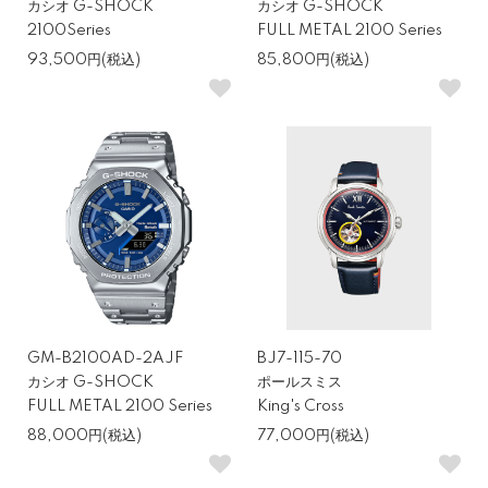
カシオ G-SHOCK
カシオ G-SHOCK
ーションで、10万円以内では特に人気の高いブランドです。ライフ
2100Series
FULL METAL 2100 Series
ログ系の機能を備えたモデルやソーラー電波、フルメタルシリーズ
93,500円(税込)
85,800円(税込)
など、選択肢が非常に幅広く、普段使いからビジネスカジュアルま
で対応できます。耐久性を重視したい方や「毎日気にせず使える時
計」を求める方に最適です。
カシオ プロトレック—アウトドアの相棒に
PRO TREK〈プロトレック〉は高度・気圧・方位など、登山やアウ
トドアで役立つセンサーを搭載したシリーズです。10万円以内でも
本格的な装備のモデルが揃っており、自然の中での使用を前提とし
た耐久性と視認性を兼ね備えています。タフな環境でも正確な情報
GM-B2100AD-2AJF
BJ7-115-70
を得られるため、キャンプやトレッキングを楽しむ方にぴったりで
カシオ G-SHOCK
ポールスミス
FULL METAL 2100 Series
King's Cross
す。
88,000円(税込)
77,000円(税込)
セイコー プロスペックス—実用性と信頼性を重