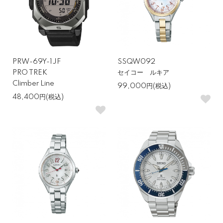
シーンから逆算するのが失敗しないコツ
PRW-69Y-1JF
SSQW092
「どんな時に使うか」を軸に選ぶと、時計選びの迷いが一気に減り
PRO TREK
セイコー ルキア
ます。ビジネスではシンプルで視認性の良いモデル、休日の街使い
Climber Line
99,000円(税込)
ならデザイン性の高いモデル、アウトドアなら耐久性や防水性を重
48,400円(税込)
視したモデルがおすすめできます。
最近では、ハイブリッドに使える万能モデルも多く登場しており、
一本をマルチに使いたい方にも選択肢が広がっています。
素材・ガラス・防水性など、意外と見落としがち
なポイント
ケースやベルトの素材、ガラス（風防）の種類、防水性能などは、