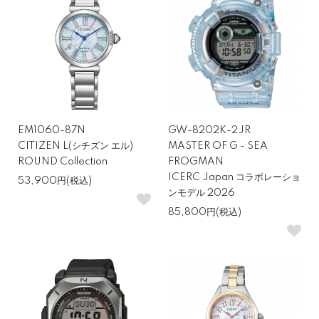
なく、電池が寿命を迎えるまでは動き続けるので、時計を着ける頻
度が低い方や、手軽に時計を持ちたい方に最適です。ソーラー駆動
であれば電池交換も不要になるので、さらに日頃のお手入れが簡単
になります。
ライフスタイルに合ったムーブメントを選ぶことで、購入後の満足
度が大きく変わるため、まずは自分が求める使い勝手を明確にする
ことが重要です。
EM1060-87N
GW-8202K-2JR
CITIZEN L(シチズン エル)
MASTER OF G - SEA
ケースサイズ・厚みで「似合う時計」が決まる
ROUND Collection
FROGMAN
ICERC Japan コラボレーショ
53,900円(税込)
ンモデル 2026
腕時計の見た目を大きく左右するのがケースサイズと厚みです。一
85,800円(税込)
般的に、メンズで38〜42mm、レディースで28〜34mmが馴染み
やすいサイズと言われています。手首が細い場合は少し小ぶりなモ
デルを選ぶとバランスが良く見えます。厚みは薄いほどフォーマル
に、厚いほどスポーティになります。見た目だけでなく、袖口に収
まるか、重さは気にならないかといった使い勝手もチェックポイン
トです。