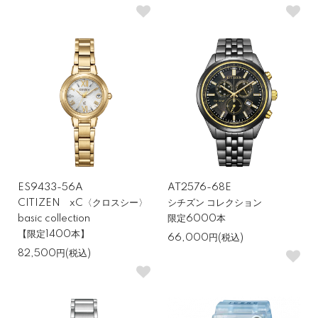
て、コストと性能のバランスが優れた価格帯です。
10万円以内の腕時計を選ぶときのポイン
ト
機械式 or クォーツ（ソーラー）—どちらが自分
向き？
ES9433-56A
AT2576-68E
CITIZEN xC〈クロスシー〉
シチズン コレクション
basic collection
限定6000本
10万円以内の価格帯でも、機械式・クォーツ・ソーラーの選択肢が
【限定1400本】
揃っています。機械式の動力源はゼンマイで「動く仕組みを楽し
66,000円(税込)
82,500円(税込)
む」魅力があり、かつ面倒な電池交換も不要なので、こまめに時計
を装着する方には最適です。
一方クォーツは電池式なのでゼンマイをこまめに巻き上げる必要が