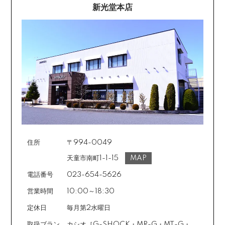
新光堂本店
住所
〒994-0049
天童市南町1-1-15
MAP
電話番号
023-654-5626
営業時間
10:00～18:30
定休日
毎月第2水曜日
取扱ブラン
カシオ［G-SHOCK・MR-G・MT-G・