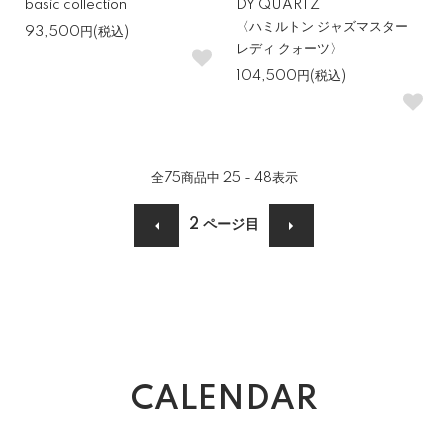
basic collection
DY QUARTZ
クス
〈ハミルトン ジャズマスター
93,500円(税込)
レディ クォーツ〉
104,500円(税込)
自然の中で使うことが多い方や、休日にアクティブに過ごす方に
は、カシオのプロトレックやセイコーのプロスペックスがおすすめ
です。防水性や耐久性が高く、機能性重視の一本を探す方にぴった
りです。
全
75
商品中
25 - 48
表示
機械式を試すならセイコー プレザージュ
2
ページ目
機械式時計を試してみたい方にとって、セイコー プレザージュは手
の届きやすい機械式の入門として最適です。複雑すぎない構造で扱
いやすく、見た目や内部機構の“動きの美しさ”をしっかり楽しめま
す。
CALENDAR
よくある質問（FAQ）