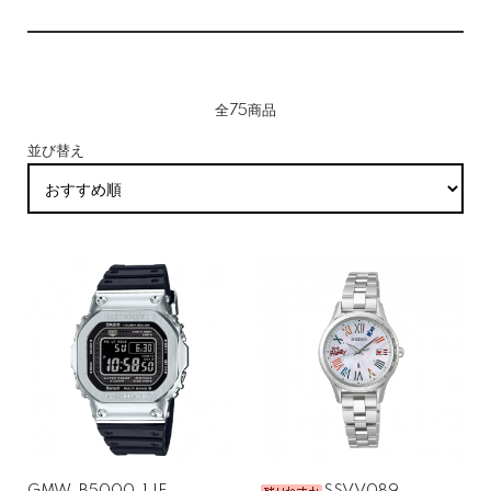
10万円以内の腕時計は、初めての一本を検討する方にとって「選び
やすさ」が大きな魅力です。高額帯のように機能や仕様が複雑すぎ
ず、かといって安価帯のように性能を大きく妥協する必要もありま
全75商品
せん。
並び替え
国内ブランドを中心に、ビジネス・カジュアル・アウトドアなど幅
広いジャンルから選ぶことができ、デザインやサイズの選択肢も豊
富です。価格に対する満足度も高く、初めての方でも安心して選べ
るバランスの良いゾーンといえます。
仕事・普段使い・アウトドア—用途に合わせたモ
デルが揃う
この価格帯には、シンプルなビジネス向けから、スポーティで耐久
性の高いモデル、さらに上品なレディースモデルまで、多様なカテ
ゴリーが揃っています。