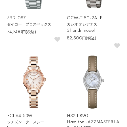
普段使いで気兼ねなく使いたい、多少乱雑に扱っても壊れにくい時
計が欲しいという方には、G-SHOCKのソーラー電波モデルが最
SBDL087
OCW-T150-2AJF
適です。時刻合わせ不要、耐衝撃性、20気圧以上の防水性能が揃
セイコー プロスペックス
カシオ オシアナス
3 hands model
い、メンテナンスの手間もほとんどかかりません。一本で万能に使
74,800円(税込)
えるモデルを探している方に向いています。
82,500円(税込)
初めてのビジネス時計ならセイコー or シチズン
ビジネスシーンで使う時計は、落ち着いたデザインと視認性の良さ
が重要です。セイコーとシチズンはソーラー電波の選択肢が多く、
日常の扱いやすさからも人気があります。10万円以内でもフォーマ
ルさと実用性を兼ね備えたモデルが多く、初めてのビジネス時計に
適しています。
EC1164-53W
H32111890
趣味やアウトドアにはプロトレック・プロスペッ
シチズン クロスシー
Hamilton JAZZMASTER LA