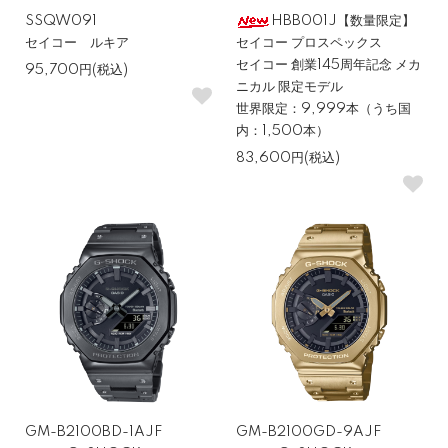
時計の耐久性や使用感に直結する要素です。傷に強いサファイアガ
SSQW091
HBB001J【数量限定】
ラスや耐久性の高いステンレスケースは、長期使用でも劣化しにく
セイコー ルキア
セイコー プロスペックス
く、結果としてコストパフォーマンスが高くなります。
セイコー 創業145周年記念 メカ
95,700円(税込)
ニカル 限定モデル
防水性能は日常生活防水でも十分な場合が多いですが、スポーツや
世界限定：9,999本（うち国
水辺で使うなら10気圧以上を目安に選ぶと安心です。ちなみに、カ
内：1,500本）
シオのG-SHOCKは全てのモデルで20気圧防水が確保されていま
83,600円(税込)
す。
10万円以内で買える主なブランド
カシオ G-SHOCK—壊れにくい・デザイン豊
富・高機能
GM-B2100BD-1AJF
GM-B2100GD-9AJF
G-SHOCK〈Gショック〉は高い耐衝撃性と豊富なデザインバリエ