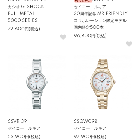
GMW-B5000-1JF
SSVV089
カシオ G-SHOCK
セイコー ルキア
たとえば、ビジネスでは落ち着いたデザインのソーラー電波、普段
FULL METAL
30周年記念 MR.FRIENDLY
使いではミニマルな3針、アクティブ用途では防水性や耐衝撃性に
5000 SERIES
コラボレーション限定モデル
優れたスポーツモデル…といったようにバリエーションも豊富で、
国内限定500本
72,600円(税込)
用途に合った時計を無理なく選べることが10万円以内の腕時計の大
96,800円(税込)
きなメリットです。
長く使える品質と手軽さのバランスが良い
10万円以内の腕時計でも、信頼性のあるブランドのものであればム
ーブメントや素材にしっかりとした品質があり、日常的に使ううえ
で安心感があります。サファイアガラス、高い防水性、ソーラー発
電といった機能もこの金額帯から搭載されている腕時計が多いで
す。
SSVR139
SSQW098
一方で、安価な時計にあるようなすぐ壊れてしまう心配もこの価格
セイコー ルキア
セイコー ルキア
帯であれば少ないので、長く使える一本を手に入れたい方にとっ
53,900円(税込)
97,900円(税込)