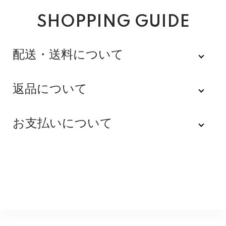
プレゼントで選ぶときの注意点は？
SHOPPING GUIDE
プレゼントの場合は、相手の好みや使用シーンを意識することが大
配送・送料について
切です。ビジネス向けならシンプルで落ち着いたデザイン、普段使
いなら少し遊び心のあるモデル、アクセサリー感覚ならレディース
佐川急便
返品について
の華やかなデザインが喜ばれます。サイズ感や重さの好みも人によ
って違うため、可能なら普段のアクセサリーや腕回りの太さを事前
不良品
にチェックしておくと失敗が少なくなります。なお、当店の場合、
全品送料無料にてお届けいたします。
お支払いについて
ブレスのコマは店頭で無料で調整させていただきます。
※配達時間を指定できない地域（郡部以下は時間指定不
商品到着後速やかにご連絡をお願いします。商品に欠陥
可）は、配達日のみを指定した状態で発送いたします。
がある場合を除き、返品には応じかねますのでご了承く
Amazon Pay
その旨ご連絡差し上げる場合がございます。あらかじめ
ださい。
ご了承くださいませ。
Amazonのアカウントに登録された配送先や支払い方法
10万円以内は“最も後悔しにくい”価格帯
※貴重品指定でお送りするため、宅配ボックスや置き配は
を利用して決済できます。
返品期限
指定できません。商品のお受け取りは必ず対面にてお願
いいたします。営業所止めをご希望のお客様は必ず保管
不良品のご連絡を受けた場合に限り、商品到着後７日以
銀行振込
使いやすく丈夫でシーンを選ばない
期間内にお受け取りお願いいたします。再度発送する場
内とさせていただきます。