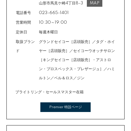
ご注文時に備考欄でお知らせください。※ショッピングク
山形市馬見ケ崎4丁目8-3
MAP
ランスが取れており、幅広いユーザーに選ばれている理由がここに
レジットは申し込み後、審査が必要です。
電話番号
023-665-1401
あります。
営業時間
10:30～19:00
定休日
毎週木曜日
取扱ブラン
グランドセイコー［店頭販売］／タグ・ホイ
ド
ヤー［店頭販売］／セイコーウオッチサロン
［キングセイコー［店頭販売］・アストロ
ン・プロスペックス・プレザージュ］／ハミ
ルトン／ベル＆ロス／ジン
ブライトリング・セールスマスター在籍
Premier 特設ページ