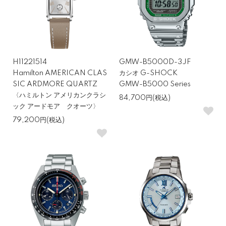
セイコー ルキア——女性らしいデザインと実用
性を両立
LUKIA〈ルキア〉は、女性の腕に馴染むサイズ感と、華やかさのあ
H11221514
GMW-B5000D-3JF
るデザインが魅力です。ソーラー電波モデルも豊富で、日常使いし
Hamilton AMERICAN CLAS
カシオ G-SHOCK
やすい機能を備えています。ファッション性の高さと扱いやすさを
SIC ARDMORE QUARTZ
GMW-B5000 Series
両立しており、初めての腕時計としても自信を持っておすすめでき
〈ハミルトン アメリカンクラシ
84,700円(税込)
ック アードモア クオーツ〉
るシリーズです。
79,200円(税込)
10万円以内で買える「おすすめの選び
方」
とにかく壊れない一本なら「G-SHOCK」